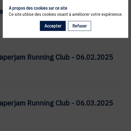
A propos des cookies sur ce site
aperjam Running Club - 04.03.2025
Ce site utilise des cookies visant à améliorer votre expérience.
Accepter
Refuser
aperjam Running Club - 06.02.2025
aperjam Running Club - 06.03.2025