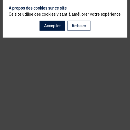
A propos des cookies sur ce site
Ce site utilise des cookies visant à améliorer votre expérience.
Accepter
Refuser
Il manque du contenu : rafraichissez votre navigateur