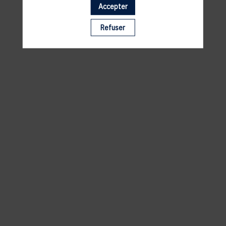
Accepter
Il manque du contenu : rafraichissez votre navigateur
Refuser