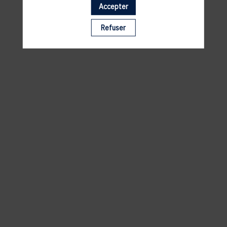
Accepter
Il manque du contenu : rafraichissez votre navigateur
Refuser