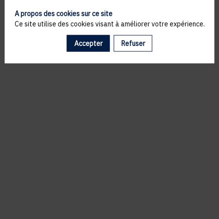
A propos des cookies sur ce site
Ce site utilise des cookies visant à améliorer votre expérience.
Accepter
Refuser
Il manque du contenu : rafraichissez votre navigateur