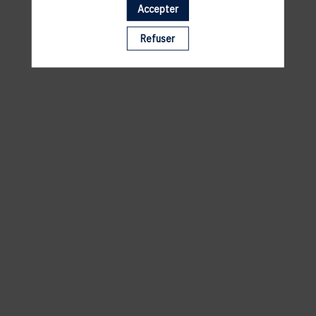
Accepter
Il manque du contenu : rafraichissez votre navigateur
Refuser