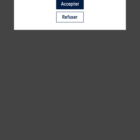
Accepter
Il manque du contenu : rafraichissez votre navigateur
Refuser