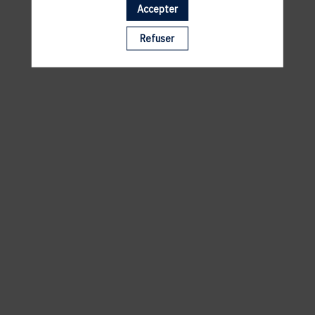
Accepter
Il manque du contenu : rafraichissez votre navigateur
Refuser