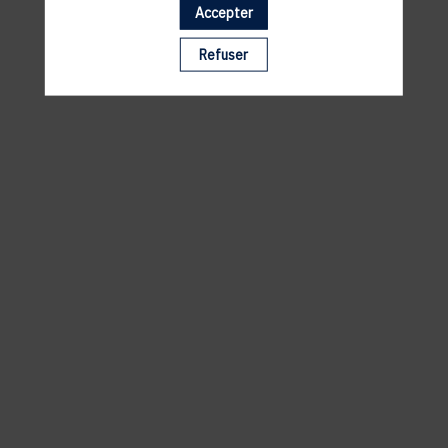
Accepter
Il manque du contenu : rafraichissez votre navigateur
Refuser