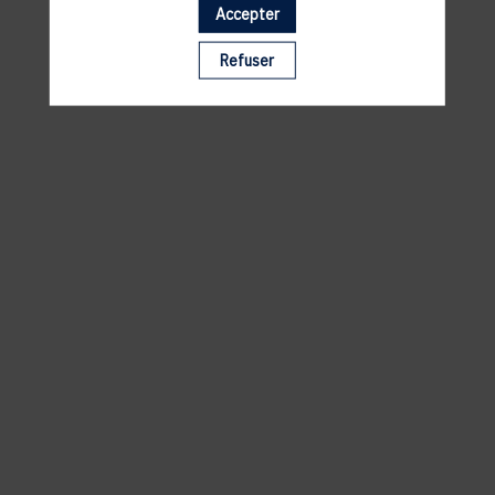
Accepter
Il manque du contenu : rafraichissez votre navigateur
Refuser