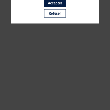
Accepter
Il manque du contenu : rafraichissez votre navigateur
Refuser