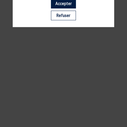
Accepter
Il manque du contenu : rafraichissez votre navigateur
Refuser