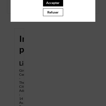
Accepter
Les inscriptions sont terminées.
Refuser
Informations
pratiques
Lieu
Gingko
Center
-
The
City
Adresse
:
14
Av.