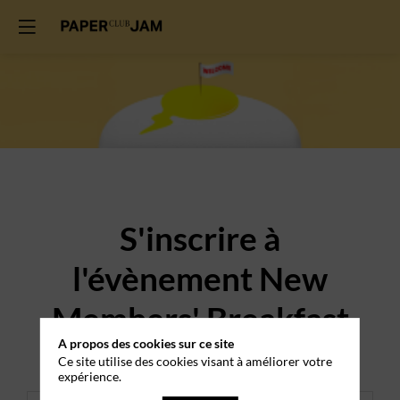
S'inscrire à
l'évènement New
Members' Breakfast
A propos des cookies sur ce site
du 25 juin 2026
Ce site utilise des cookies visant à améliorer votre
expérience.