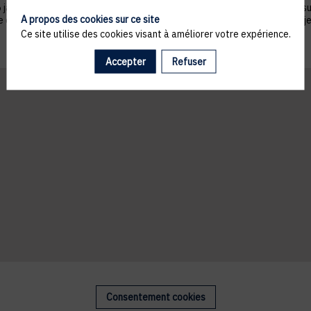
nvier 1978 telle que modifiée par la loi n°2004-801 du 6 août 2004, sur ju
A propos des cookies sur ce site
ue du droit de s’opposer à ce que les données le concernant fassent l'obj
Ce site utilise des cookies visant à améliorer votre expérience.
Accepter
Refuser
Consentement cookies