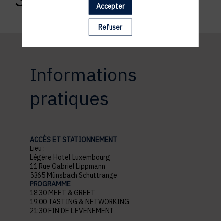
Accepter
Refuser
Informations
pratiques
ACCÈS ET STATIONNEMENT
Lieu :
Légère Hotel Luxembourg
11 Rue Gabriel Lippmann
5365 Münsbach Schuttrange
PROGRAMME
18:30 MEET & GREET
19:00 TASTING & NETWORKING
21:30 FIN DE L’EVENEMENT