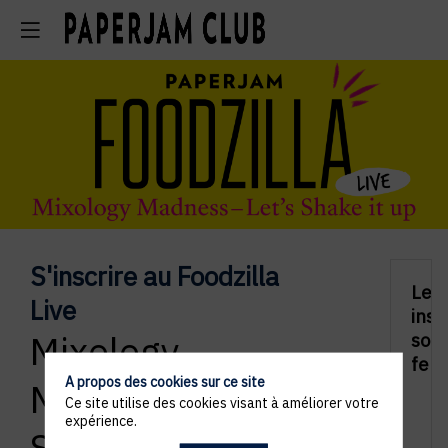
S'inscrire au Foodzilla
Les
Live
insc
Mixology
sont
fer
A propos des cookies sur ce site
Madness - Let's
Ce site utilise des cookies visant à améliorer votre
expérience.
Shake it up