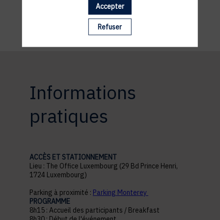
Accepter
Refuser
Informations
pratiques
ACCÈS ET STATIONNEMENT
Lieu : The Office Luxembourg (29 Bd Prince Henri,
1724 Luxembourg)
Parking à proximité :
Parking Monterey
PROGRAMME
8h15 : Accueil des participants / Breakfast
8h30 : Début de l'événement