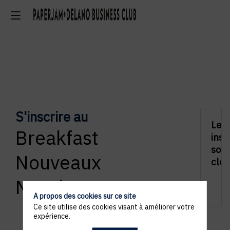
S'inscrire au
Les
Breakfast
insc
sont
Nouveaux
clos
Membres
A propos des cookies sur ce site
Ce site utilise des cookies visant à améliorer votre
expérience.