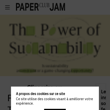
S'inscrire au
Les
A propos des cookies sur ce site
Paperjam 10x6 –
insc
Ce site utilise des cookies visant à améliorer votre
sont
expérience.
The Power of
fer