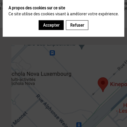
nvier 1978 telle que modifiée par la loi n°2004-801 du 6 août 2004, sur ju
A propos des cookies sur ce site
ue du droit de s’opposer à ce que les données le concernant fassent l'obj
Ce site utilise des cookies visant à améliorer votre expérience.
Accepter
Refuser