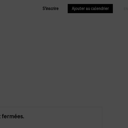
S'inscrire
Ajouter au calendrier
FR
EN
t fermées.