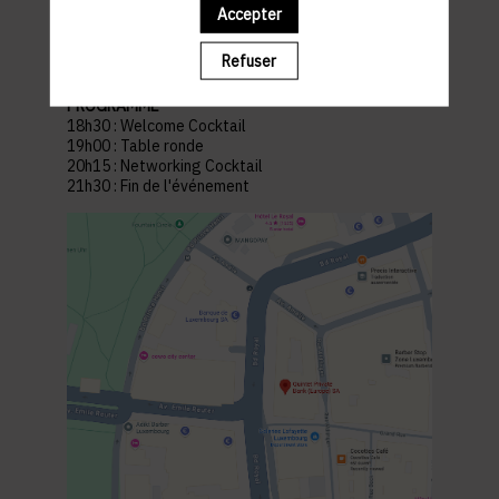
Quintet Private Bank
Accepter
43 Bd Royal
Refuser
L-2449 Ville-Haute Luxembourg
PROGRAMME
18h30 : Welcome Cocktail
19h00 : Table ronde
20h15 : Networking Cocktail
21h30 : Fin de l'événement