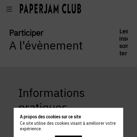
Participer
Les
inscrip
A l'évènement
sont
termi
Informations
pratiques
A propos des cookies sur ce site
Ce site utilise des cookies visant à améliorer votre
expérience.
ACCÈS ET STATIONNEMENT