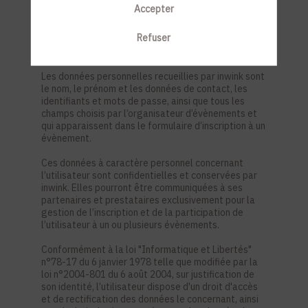
est nécessaire pour permettre à l’utilisateur de
Accepter
s’inscrire à un évènement, d’accéder au site d’un
évènement, et de consulter les informations
Refuser
relatives à l’organisation pratique et logistique d’un
évènement.
Les données personnelles recueillies par inwink sont
le nom, le prénom et les données de contact, les
identifiants et mots de passe, ainsi que tous les
champs choisis par l’organisateur d’évènements et
qui apparaissent dans le formulaire d’inscription à un
évènement.
Ces données à caractère personnel concernant
l’utilisateur sont confidentielles et conservées par
inwink. Elles pourront être communiquées à ses
partenaires et prestataires exclusivement pour la
gestion de l’inscription et de la participation de
l’utilisateur à un ou plusieurs évènements.
Conformément à la loi "Informatique et Libertés"
n°78-17 du 6 janvier 1978 telle que modifiée par la
loi n°2004-801 du 6 août 2004, sur justification de
son identité, l’utilisateur dispose d'un droit d'accès
et de rectification des données le concernant, ainsi