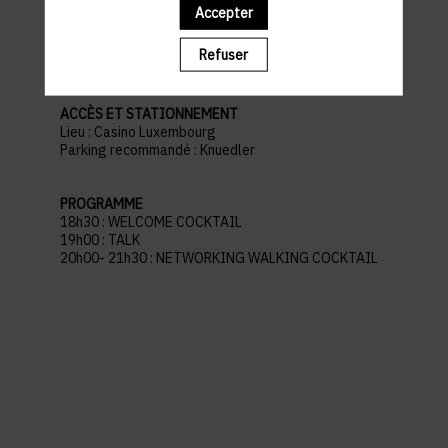
Accepter
pratiques
Refuser
ACCÈS ET STATIONNEMENT
Lieu : Casino Luxembourg
Parking recommandé : Knuedler
PROGRAMME
18h30 : WELCOME COCKTAIL
19h00 : TALK
20h00- 21h30 : NETWORKING WALKING COCKTAIL