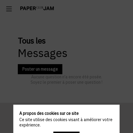
Tous les
Messages
Poster un message
Aucune question n'a encore été posée.
Soyez le premier à poser une question !
A propos des cookies sur ce site
Ce site utilise des cookies visant à améliorer votre
Informations
expérience.