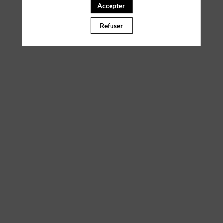
Accepter
Il manque du contenu : rafraichissez votre navigateur
Refuser