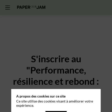
S'inscrire au
"Performance,
résilience et rebond :
les leçons d'Henri
A propos des cookies sur ce site
Leconte" du 17
Ce site utilise des cookies visant à améliorer votre
expérience.