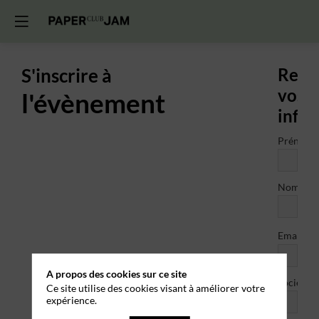
S'inscrire à
Rens
vos
l'évènement
info
Prénom
Nom
*
Email
A propos des cookies sur ce site
Société
Ce site utilise des cookies visant à améliorer votre
expérience.