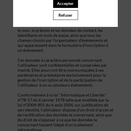
s’inscrire à un évènement, d’accéder au site d’un
Accepter
évènement, et de consulter les informations relatives
à l’organisation pratique et logistique d’un
Refuser
évènement.
Les données personnelles recueillies par inwink sont
le nom, le prénom et les données de contact, les
identifiants et mots de passe, ainsi que tous les
champs choisis par l’organisateur d’évènements et
qui apparaissent dans le formulaire d’inscription à
un évènement.
Ces données à caractère personnel concernant
l’utilisateur sont confidentielles et conservées par
inwink. Elles pourront être communiquées à ses
partenaires et prestataires exclusivement pour la
gestion de l’inscription et de la participation de
l’utilisateur à un ou plusieurs évènements.
Conformément à la loi "Informatique et Libertés"
n°78-17 du 6 janvier 1978 telle que modifiée par la
loi n°2004-801 du 6 août 2004, sur justification de
son identité, l’utilisateur dispose d'un droit d'accès et
de rectification des données le concernant, ainsi que
du droit de s’opposer à ce que les données le
concernant fassent l'objet d'un traitement
informatique