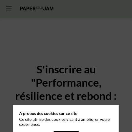
S'inscrire au
"Performance,
résilience et rebond :
les leçons d'Henri
A propos des cookies sur ce site
Leconte" du 17
Ce site utilise des cookies visant à améliorer votre
expérience.