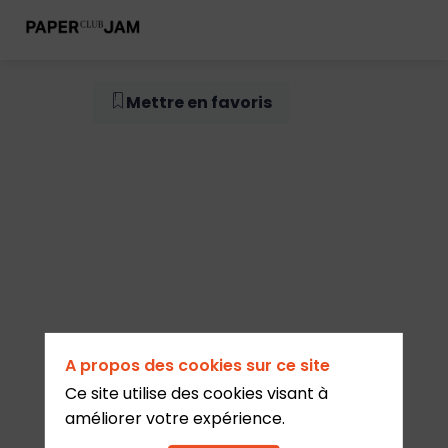
Session
Mettre en favoris
1
1
déc.
2026
—
08:30
A propos des cookies sur ce site
-
Ce site utilise des cookies visant à
10:00
 devez être
améliorer votre expérience.
nscrit et