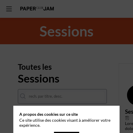
Sessions
Toutes les
Sessions
Ses
A propos des cookies sur ce site
DATES
Ce site utilise des cookies visant à améliorer votre
Lor
expérience.
THÈMATIQUES
dolo