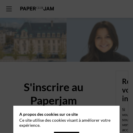
Ren
S'inscrire au
vos
Paperjam
inf
Together : Le
Si
A propos des cookies sur ce site
vous
souha
Ce site utilise des cookies visant à améliorer votre
rendez-vous des
venir
expérience.
accom