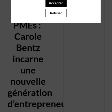
rendez-
Accepter
vous des
Refuser
PMEs :
Carole
Bentz
incarne
une
nouvelle
génération
d’entrepreneure