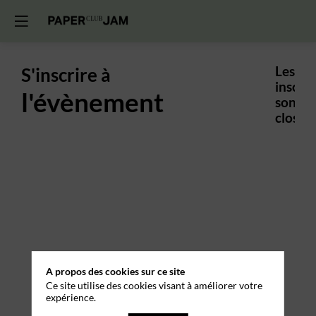
S'inscrire à
Les
inscrip
l'évènement
sont
closes.
A propos des cookies sur ce site
Ce site utilise des cookies visant à améliorer votre
expérience.