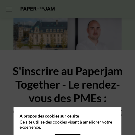
S'inscrire au Paperjam
Together - Le rendez-
vous des PMEs :
Créer, developper… et
A propos des cookies sur ce site
savoir sortir au bon
Ce site utilise des cookies visant à améliorer votre
expérience.