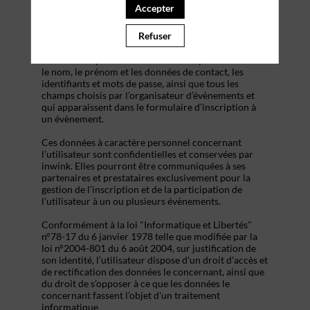
s’inscrire à un évènement, d’accéder au site d’un
Accepter
évènement, et de consulter les informations relatives
à l’organisation pratique et logistique d’un
Refuser
évènement.
Les données personnelles recueillies par inwink sont
le nom, le prénom et les données de contact, les
identifiants et mots de passe, ainsi que tous les
champs choisis par l’organisateur d’évènements et
qui apparaissent dans le formulaire d’inscription à
un évènement.
Ces données à caractère personnel concernant
l’utilisateur sont confidentielles et conservées par
inwink. Elles pourront être communiquées à ses
partenaires et prestataires exclusivement pour la
gestion de l’inscription et de la participation de
l’utilisateur à un ou plusieurs évènements.
Conformément à la loi "Informatique et Libertés"
n°78-17 du 6 janvier 1978 telle que modifiée par la
loi n°2004-801 du 6 août 2004, sur justification de
son identité, l’utilisateur dispose d'un droit d'accès et
de rectification des données le concernant, ainsi que
du droit de s’opposer à ce que les données le
concernant fassent l'objet d'un traitement
informatique