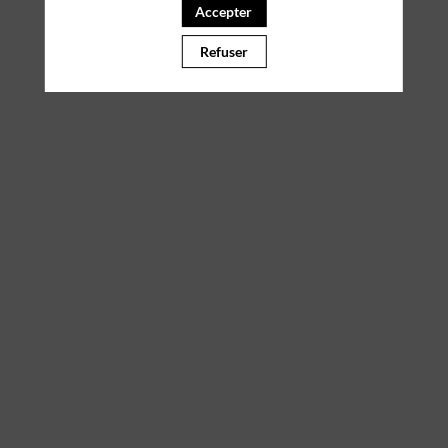
Accepter
Il manque du contenu : rafraichissez votre navigateur
Refuser