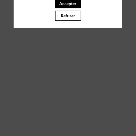
Accepter
Il manque du contenu : rafraichissez votre navigateur
Refuser