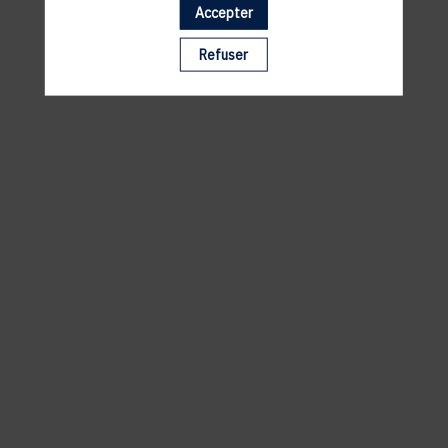
Accepter
Il manque du contenu : rafraichissez votre navigateur
Refuser