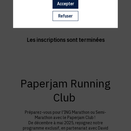
Accepter
Refuser
Les inscriptions sont terminées
Paperjam Running
Club
Préparez-vous pour l'ING Marathon ou Semi-
Marathon avec le Paperjam Club !
De décembre à mai 2025, rejoignez notre
programme exclusif, en partenariat avec David