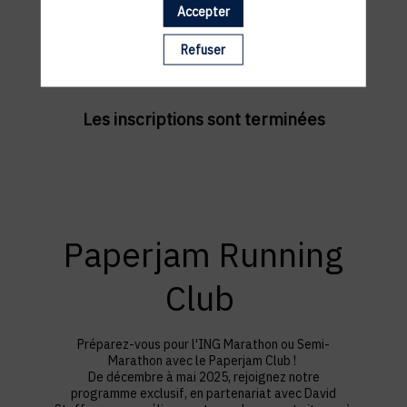
Accepter
Refuser
Les inscriptions sont terminées
Paperjam Running
Club
Préparez-vous pour l'ING Marathon ou Semi-
Marathon avec le Paperjam Club !
De décembre à mai 2025, rejoignez notre
programme exclusif, en partenariat avec David