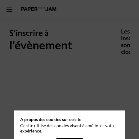
S'inscrire à
Les
inscrip
l'évènement
sont
closes.
A propos des cookies sur ce site
Ce site utilise des cookies visant à améliorer votre
expérience.