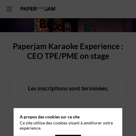
Paperjam Karaoke Experience :
CEO TPE/PME on stage
Les inscriptions sont terminées.
Informations
A propos des cookies sur ce site
Ce site utilise des cookies visant à améliorer votre
expérience.
pratiques