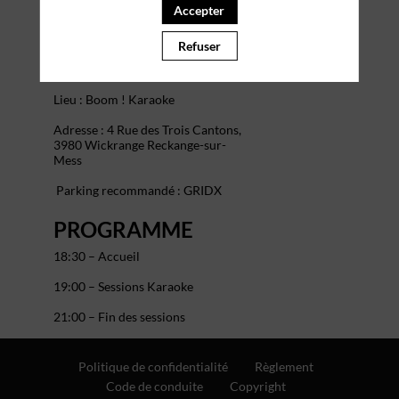
Accepter
ACCÈS ET
Refuser
PARKING
Lieu : Boom ! Karaoke
Adresse : 4 Rue des Trois Cantons,
3980 Wickrange Reckange-sur-
Mess
Parking recommandé :
GRIDX
PROGRAMME
18:30 – Accueil
19:00 – Sessions Karaoke
21:00 – Fin des sessions
Politique de confidentialité
Règlement
Code de conduite
Copyright