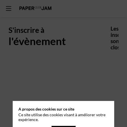
S'inscrire à
Les
inscrip
l'évènement
sont
closes.
A propos des cookies sur ce site
Ce site utilise des cookies visant à améliorer votre
expérience.