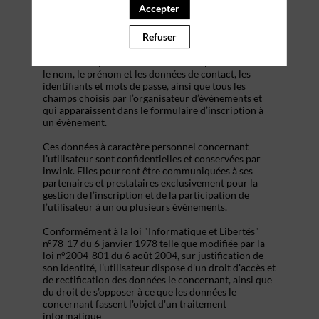
s’inscrire à un évènement, d’accéder au site d’un
Accepter
évènement, et de consulter les informations relatives
à l’organisation pratique et logistique d’un
Refuser
évènement.
Les données personnelles recueillies par inwink sont
le nom, le prénom et les données de contact, les
identifiants et mots de passe, ainsi que tous les
champs choisis par l’organisateur d’évènements et
qui apparaissent dans le formulaire d’inscription à
un évènement.
Ces données à caractère personnel concernant
l’utilisateur sont confidentielles et conservées par
inwink. Elles pourront être communiquées à ses
partenaires et prestataires exclusivement pour la
gestion de l’inscription et de la participation de
l’utilisateur à un ou plusieurs évènements.
Conformément à la loi "Informatique et Libertés"
n°78-17 du 6 janvier 1978 telle que modifiée par la
loi n°2004-801 du 6 août 2004, sur justification de
son identité, l’utilisateur dispose d'un droit d'accès et
de rectification des données le concernant, ainsi que
du droit de s’opposer à ce que les données le
concernant fassent l'objet d'un traitement
informatique