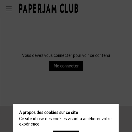
Vous devez vous connecter pour voir ce contenu
Me connecter
A propos des cookies sur ce site
Ce site utilise des cookies visant à améliorer votre
expérience.
Informations