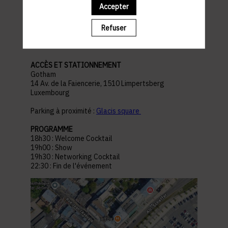
Accepter
pratiques
Refuser
ACCÈS ET STATIONNEMENT
Gotham
14 Av. de la Faiencerie, 1510 Limpertsberg
Luxembourg
Parking à proximité :
Glacis square
PROGRAMME
18h30 : Welcome Cocktail
19h00 : Show
19h30 : Networking Cocktail
22:30 : Fin de l'événement