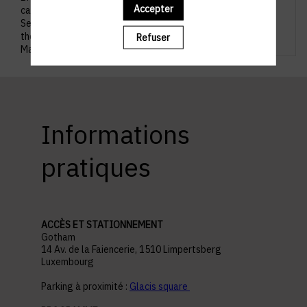
Accepter
catégories : Institutionnel, Retail & Hospitality,
Services, Place Financière, et Brand Manager of
the Year. Une soirée festive réservée aux Brand
Refuser
Managers avec de nombreux échanges !
Informations
pratiques
ACCÈS ET STATIONNEMENT
Gotham
14 Av. de la Faiencerie, 1510 Limpertsberg
Luxembourg
Parking à proximité :
Glacis square