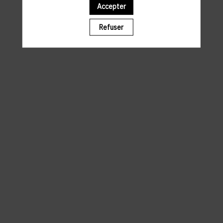
Accepter
Il manque du contenu : rafraichissez votre navigateur
Refuser