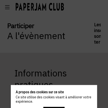
Participer
Les
inscrip
A l'évènement
sont
termi
Informations
pratiques
A propos des cookies sur ce site
Ce site utilise des cookies visant à améliorer votre
expérience.
ACCÈS ET STATIONNEMENT