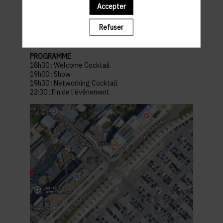
Gotham
Accepter
14 Av. de la Faiencerie, 1510 Limpertsberg
Luxembourg
Refuser
Parking à proximité :
Glacis square
PROGRAMME
18h30 : Welcome Cocktail
19h00 : Show
19h30 : Networking Cocktail
22:30 : Fin de l'événement