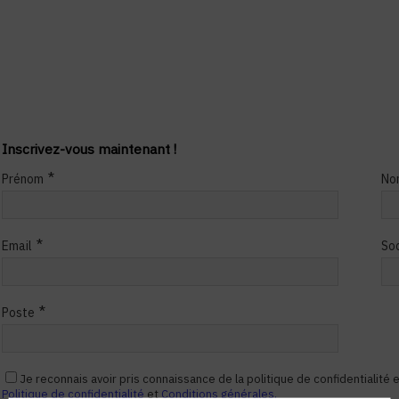
Inscrivez-vous maintenant !
*
Prénom
No
*
Email
So
*
Poste
Je reconnais avoir pris connaissance de la politique de confidentialité
Politique de confidentialité
et
Conditions générales.