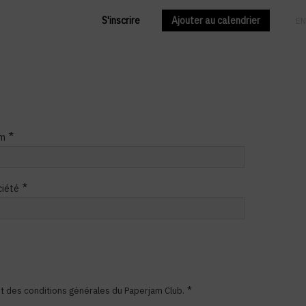
S'inscrire
Ajouter au calendrier
FR
EN
*
m
*
ciété
*
 et des conditions générales du Paperjam Club.