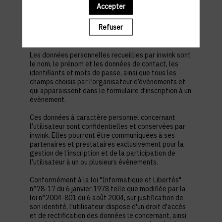
est nécessaire pour permettre à l’utilisateur de
Accepter
s’inscrire à un évènement, d’accéder au site d’un
évènement, et de consulter les informations
Refuser
relatives à l’organisation pratique et logistique d’un
évènement.
Les données personnelles recueillies par inwink sont
le nom, le prénom et les données de contact, les
identifiants et mots de passe, ainsi que tous les
champs choisis par l’organisateur d’évènements et
qui apparaissent dans le formulaire d’inscription à un
évènement.
Ces données à caractère personnel concernant
l’utilisateur sont confidentielles et conservées par
inwink. Elles pourront être communiquées à ses
partenaires et prestataires exclusivement pour la
gestion de l’inscription et de la participation de
l’utilisateur à un ou plusieurs évènements.
Conformément à la loi "Informatique et Libertés"
n°78-17 du 6 janvier 1978 telle que modifiée par la
loi n°2004-801 du 6 août 2004, sur justification de
son identité, l’utilisateur dispose d'un droit d'accès
et de rectification des données le concernant, ainsi