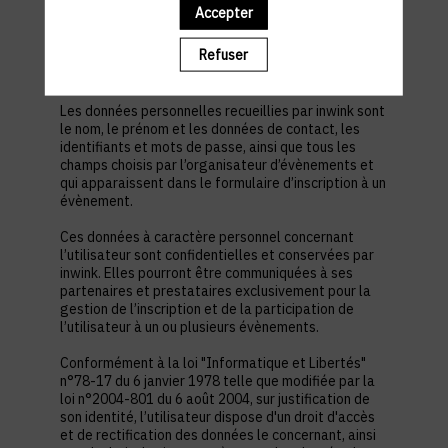
est nécessaire pour permettre à l’utilisateur de
Accepter
s’inscrire à un évènement, d’accéder au site d’un
évènement, et de consulter les informations
Refuser
relatives à l’organisation pratique et logistique d’un
évènement.
Les données personnelles recueillies par inwink sont
le nom, le prénom et les données de contact, les
identifiants et mots de passe, ainsi que tous les
champs choisis par l’organisateur d’évènements et
qui apparaissent dans le formulaire d’inscription à un
évènement.
Ces données à caractère personnel concernant
l’utilisateur sont confidentielles et conservées par
inwink. Elles pourront être communiquées à ses
partenaires et prestataires exclusivement pour la
gestion de l’inscription et de la participation de
l’utilisateur à un ou plusieurs évènements.
Conformément à la loi "Informatique et Libertés"
n°78-17 du 6 janvier 1978 telle que modifiée par la
loi n°2004-801 du 6 août 2004, sur justification de
son identité, l’utilisateur dispose d'un droit d'accès
et de rectification des données le concernant, ainsi